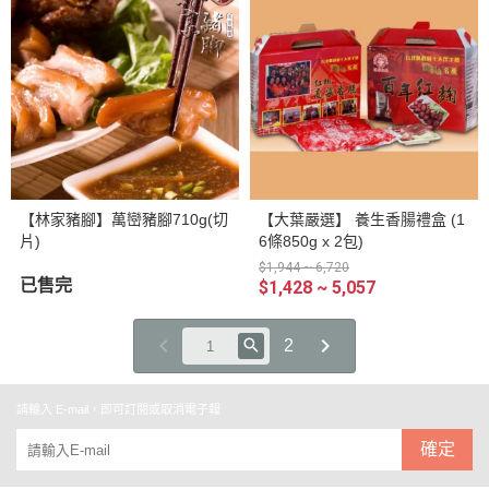
【林家豬腳】萬巒豬腳710g(切
【大葉嚴選】 養生香腸禮盒 (1
片)
6條850g x 2包)
$1,944 ~ 6,720
已售完
$1,428 ~ 5,057
2
請輸入 E-mail，即可訂閱或取消電子報
確定