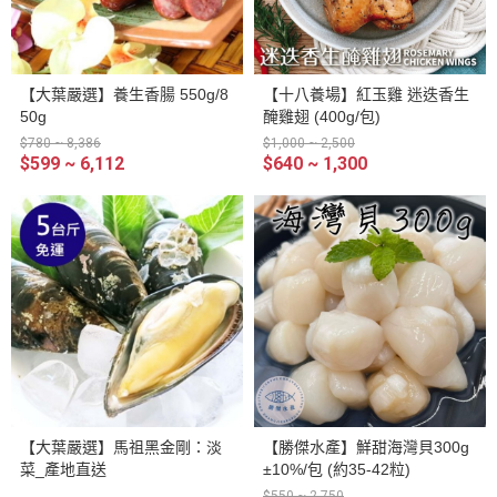
【大葉嚴選】養生香腸 550g/8
【十八養場】紅玉雞 迷迭香生
50g
醃雞翅 (400g/包)
$780 ~ 8,386
$1,000 ~ 2,500
$599 ~ 6,112
$640 ~ 1,300
【大葉嚴選】馬祖黑金剛：淡
【勝傑水產】鮮甜海灣貝300g
菜_產地直送
±10%/包 (約35-42粒)
$550 ~ 2,750