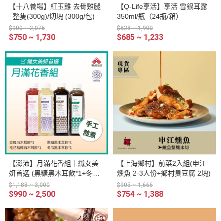
【十八養場】紅玉雞 去骨雞腿
【Q-Life享活】享活 雪銀耳露
_整隻(300g)/切塊 (300g/包)
350ml/瓶（24瓶/箱）
$900 ~ 2,076
$828 ~ 1,900
$750 ~ 1,730
$685 ~ 1,233
【澎沛】月滿花香組｜纖女美
【上海鄉村】前菜2入組(申江
妍首選 (黑糖黑木耳飲*1+冬瓜
燻魚 2-3人份+鄉村臭豆腐 2塊)
黑木耳飲*1+玫瑰白木耳飲*1
$1,188 ~ 3,000
$905 ~ 1,666
+桂花桔檸白木耳飲*1)
$990 ~ 2,500
$754 ~ 1,388