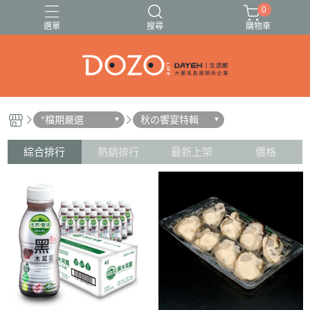
0
選單
搜尋
購物車
🍓🍍伊頓果乾13種任選🥭🍑
🚗出遊必備清單✈️
°檔期嚴選
秋の饗宴特輯
綜合排行
熱銷排行
最新上架
價格