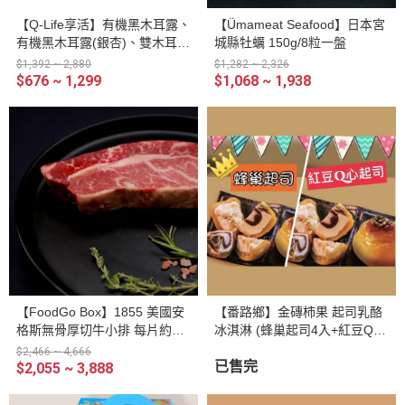
【Q-Life享活】有機黑木耳露、
【Ümameat Seafood】日本宮
有機黑木耳露(銀杏)、雙木耳飲
城縣牡蠣 150g/8粒一盤
(桂圓蓮子) 整箱（350ml/瓶 24
$1,392 ~ 2,880
$1,282 ~ 2,326
瓶/箱）
$676 ~ 1,299
$1,068 ~ 1,938
【FoodGo Box】1855 美國安
【番路鄉】金磚柿果 起司乳酪
格斯無骨厚切牛小排 每片約30
冰淇淋 (蜂巢起司4入+紅豆Q心
0g±5%、厚度約1.5cm(附香草)
起司4入) 8入禮盒
$2,466 ~ 4,666
已售完
$2,055 ~ 3,888