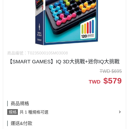
商品編號：
T0235000105M03008
【SMART GAMES】IQ 3D大挑戰+迷你IQ大挑戰
TWD
$
695
$
579
TWD
商品規格
規格
共 1 種規格可選
運送&付款