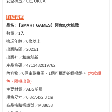
安全標章／CE, UKCA
詳細資料
品名 :【SMART GAMES】迷你IQ大挑戰
數量／1入
適玩年齡／6歲以上
出版時間／2023/1
出版社／和誼創新
產品條碼／4713482019762
內容物／6個串珠拼圖、1個可攜帶的遊戲盤。
(六款顏
色，隨機出貨)
主要材質／ABS塑膠
規格尺寸／6.8x7.4x2.3 cm
商品檢驗標識號／M38638