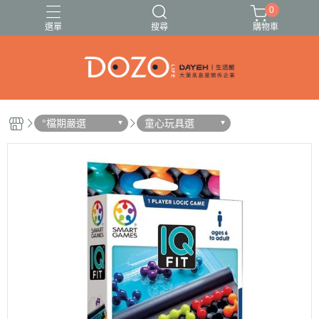
0
選單
搜尋
購物車
🍓🍍伊頓果乾13種任選🥭🍑
🚗出遊必備清單✈️
°檔期嚴選
童心玩具選