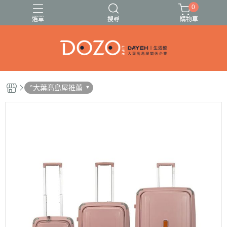
0
選單
搜尋
購物車
🍓🍍伊頓果乾13種任選🥭🍑
🚗出遊必備清單✈️
°大葉髙島屋推薦