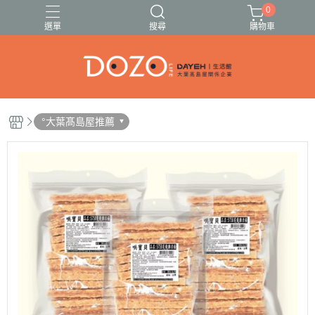
0
選單
搜尋
購物車
🍓🍍伊頓果乾13種任選🥭🍑
🚗出遊必備清單✈️
°大葉髙島屋推薦