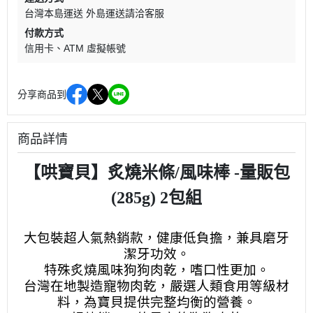
台灣本島運送 外島運送請洽客服
付款方式
信用卡
ATM 虛擬帳號
分享商品到
商品詳情
【哄寶貝】炙燒米條/風味棒 -量販包
(285g) 2包組
大包裝超人氣熱銷款，健康低負擔，兼具磨牙
潔牙功效。
特殊炙燒風味狗狗肉乾，嗜口性更加。
台灣在地製造寵物肉乾，嚴選人類食用等級材
料，為寶貝提供完整均衡的營養。