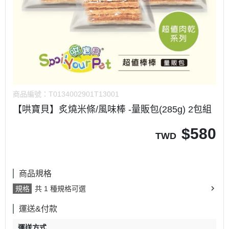
商品編號：
T0134002901T13001
【哄寶貝】炙燒米條/風味棒 -量販包(285g) 2包組
$
580
TWD
商品規格
規格
共 1 種規格可選
運送&付款
運送方式