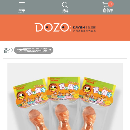
0
選單
搜尋
購物車
🍓🍍伊頓果乾13種任選🥭🍑
🚗出遊必備清單✈️
°大葉髙島屋推薦