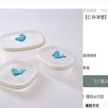
商品編號：
T024
【仁舟淨塑】
選擇規格
數量
加
運送&付款
運送方式