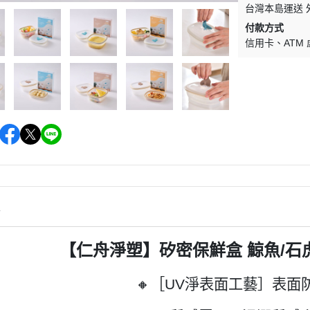
台灣本島運送 
付款方式
信用卡
ATM
情
【仁舟淨塑】矽密保鮮盒 鯨魚/石虎
🔸［UV淨表面工藝］表面