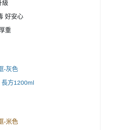
升級
毒 好安心
不厚重
框-灰色
、
長方1200ml
框-米色