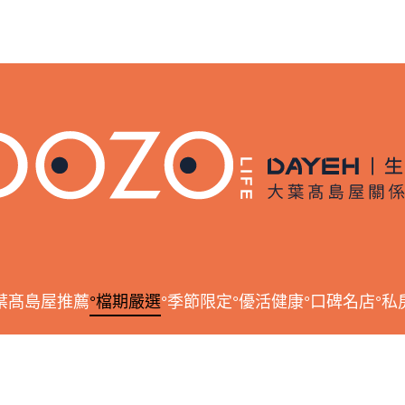
葉髙島屋推薦
°檔期嚴選
°季節限定
°優活健康
°口碑名店
°私