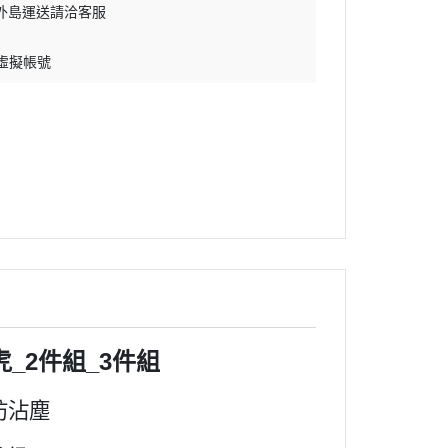
外島運送請洽客服
 虛擬帳號
_2件組_3件組
防沾塵