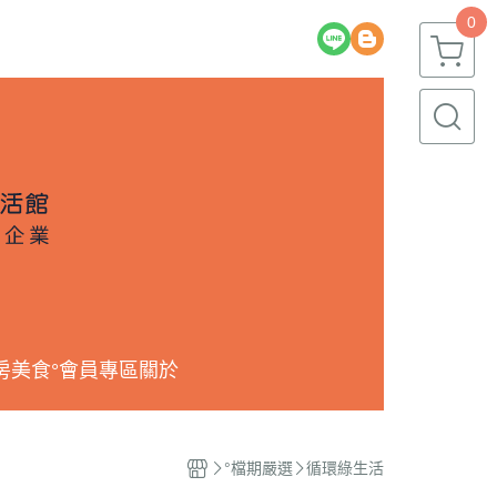
0
房美食
°會員專區
關於
°檔期嚴選
循環綠生活