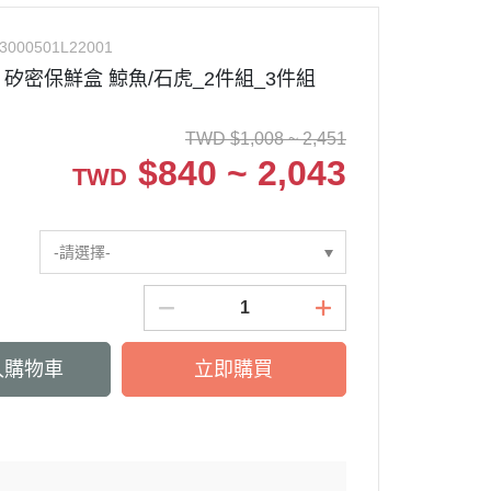
3000501L22001
矽密保鮮盒 鯨魚/石虎_2件組_3件組
TWD
$
1,008 ~ 2,451
$
840 ~ 2,043
TWD
-請選擇-
入購物車
立即購買