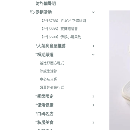
防詐騙聲明
促銷活動
【2件$788】 EUGY 立體拼圖
【2件$685】寶貝翻翻書
【2件$599】伊頓小農果乾
°大葉髙島屋推薦
°檔期嚴選
爸比紓壓方程式
涼感生活節
童心玩具選
盛夏輕盈進行式
°季節限定
°優活健康
°口碑名店
°私房美食