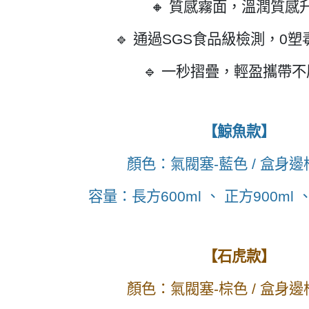
🔸 質感霧面，溫潤質感
🔹 通過SGS食品級檢測，0塑
🔹 一秒摺疊，輕盈攜帶
【鯨魚款】
顏色：氣閥塞-藍色 / 盒身邊
容量
：
長方600ml
、
正方900ml
【石虎款】
顏色：氣閥塞-棕色 / 盒身邊