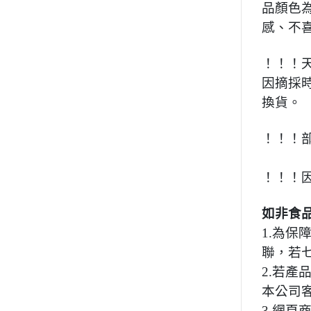
品顏色
感、不
！！！
因摘採
換貨。
！！！
！！！
如非食
1.為
聯，若
2.若
本公司
3.網