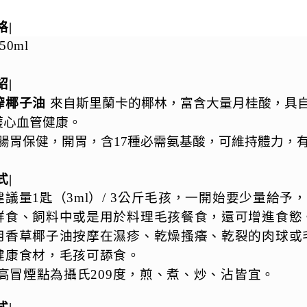
格|
50ml
紹|
榨椰子油
來自斯里蘭卡的椰林，富含大量月桂酸，具
護心血管健康。
腸胃保健，開胃，含17種必需氨基酸，可維持體力，
式|
建議量1匙（3ml）/ 3公斤毛孩，一開始要少量給
鮮食、飼料中或是用於料理毛孩餐食，還可增進食慾
用香草椰子油按摩在濕疹、乾燥搔癢、乾裂的肉球或
健康食材，毛孩可舔食。
高冒煙點為攝氏209度，煎、煮、炒、沾皆宜。