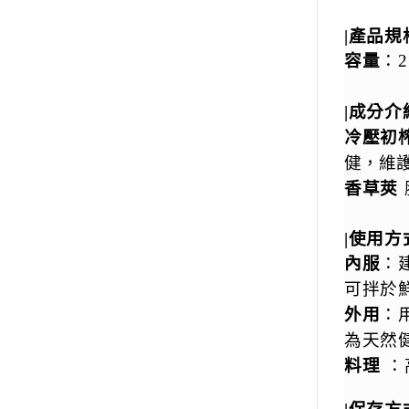
|產品規
容量
：2
|成分介
冷壓初
健，維
香草莢
|使用方
內服
：
可拌於
外用
：
為天然
料理
：