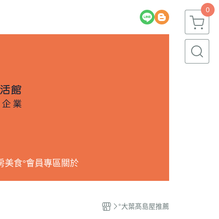
0
房美食
°會員專區
關於
°大葉髙島屋推薦