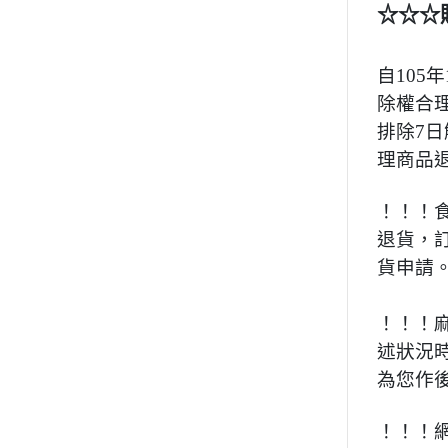
☆☆☆
自10
除權合
排除7
理商品
！！！
退貨，
貨申請
！！！
述狀況
為您作
！！！