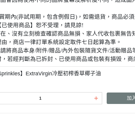
日鑑賞期內(非試用期，包含例假日)，如需退貨，商品必
【已使用商品】恕不受理，請見諒!
國不在、沒有立刻檢查確認商品無損、家人代收包裹無告知
理由，商店一律訂單系統設定取件七日起算為準。
時請將商品本身/附件/贈品/內外包裝隨貨文件/活動
封，若經判斷為已拆封、已使用商品或包裝有損毁，商
prinkles】ExtraVirgin冷壓初榨香草椰子油
加