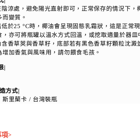
式|
在陰涼處，避免陽光直射即可，正常保存的情況下，
多而變質。
溫低於25 °C時，椰油會呈現固態乳霜狀，這是正常
食，亦可將瓶罐以溫水方式回溫，或挖取適量於器皿
內含香草莢與香草籽，底部若有黑色香草籽顆粒沈澱
為增加香氣與風味用，請勿餵食毛孩。
限|
製造方式|
斯里蘭卡 / 台灣裝瓶
事項>