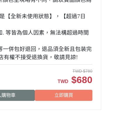
須是【全新未使用狀態】，【超過7日
. 等皆為個人因素，無法構超過時間
贈品等一併包好退回，退品須全新且包装完
店有權不接受退換貨，敬請見諒!
TWD
$
780
$
680
TWD
入購物車
立即購買