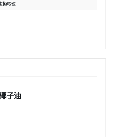
 虛擬帳號
】
香草椰子油