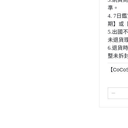
準。
4. 7
期】或
5.出
未退貨
6.退貨
整未拆
【CoCoS