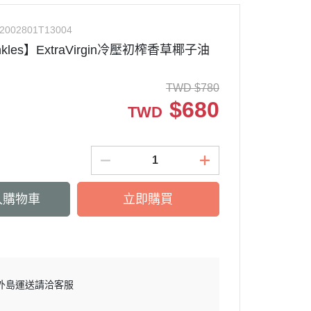
2002801T13004
inkles】ExtraVirgin冷壓初榨香草椰子油
TWD
$
780
$
680
TWD
入購物車
立即購買
外島運送請洽客服