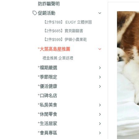
防詐騙聲明
促銷活動
【2件$788】 EUGY 立體拼圖
【2件$685】寶貝翻翻書
【2件$599】伊頓小農果乾
°大葉髙島屋推薦
禮盒推薦 企業送禮
°檔期嚴選
°季節限定
°優活健康
°口碑名店
°私房美食
°休閒零食
°生活居家
°會員專區