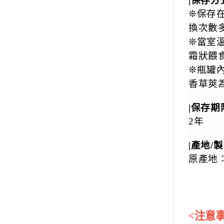
|保存方
❊保存
換次數
❊當室
霜狀餵
❊瓶罐
香草莢
|保存期
2年
|產地/
原產地：
<注意