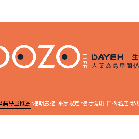
葉髙島屋推薦
°檔期嚴選
°季節限定
°優活健康
°口碑名店
°私