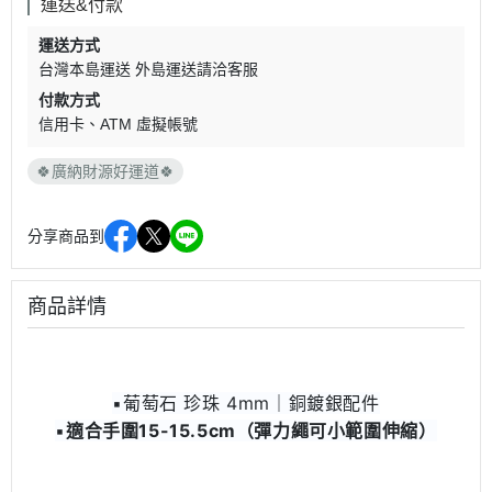
運送&付款
運送方式
台灣本島運送 外島運送請洽客服
付款方式
信用卡
ATM 虛擬帳號
🍀廣納財源好運道🍀
分享商品到
商品詳情
▪️
葡萄石 珍珠
4mm｜銅鍍銀配件
▪️
適合手圍15-15.5cm（彈力繩可小範圍伸縮）