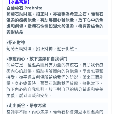
【水晶寓意】
🔮葡萄石 Prehnite
葡萄石助財運，招正財，亦被稱為希望之石。葡萄石
溫柔的療癒能量，有助展開心輪能量，放下心中的焦
慮和創傷。橄欖石性情如湖水般溫柔，擁有青綠色的
圓形結晶
▪️
招正財神
葡萄石助財運，招正財神，避邪化煞。
▪️
療癒內心，放下焦慮和自我爭鬥
葡萄石是一種溫柔而具有力量的療癒石，有助我們療
癒內心的創傷，協助排解體內的負能量。學會包容和
接受，撫平過去創傷所留給我們的陰影，帶來正面能
量。身心疲累時，葡萄石幫助我們放鬆，擁抱當下，
放下內心的自我批判。放下對自己的過分苛求和完美
主義，感到溫暖和安全，
▪️
走出低谷，帶來希望
當諸事不順，內心焦慮，葡萄石都會如湖水般溫柔的