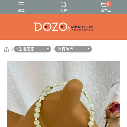
0
選單
搜尋
購物車
🍓🍍伊頓果乾13種任選🥭🍑
🚗出遊必備清單✈️
°生活居家
流行時尚