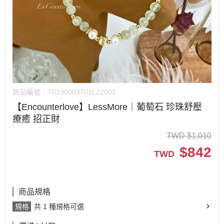
商品編號：
T0190003701L22001
【Encounterlove】LessMore｜葡萄石 珍珠舒壓
療癒 招正財
TWD
$
1,010
$
842
TWD
商品規格
規格
共 1 種規格可選