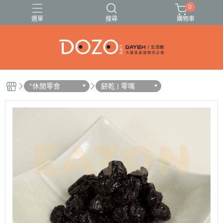
0
選單
搜尋
購物車
🍓🍍伊頓果乾13種任選🥭🍑
🚗出遊必備清單✈️
°休閒零食
餅乾 | 零嘴