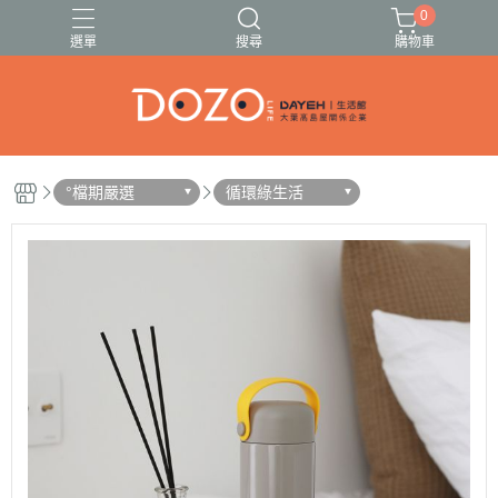
0
選單
搜尋
購物車
🍓🍍伊頓果乾13種任選🥭🍑
🚗出遊必備清單✈️
°檔期嚴選
循環綠生活