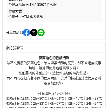
台灣本島運送 外島運送請洽客服
付款方式
信用卡
ATM 虛擬帳號
分享商品到
商品詳情
莫蘭迪色的低調恬靜
帶著文青感的莫蘭迪色，給人溫柔恬靜的感受，卻不會過度樸素
無聊，設計師使用這種高級灰調，
搭配圓潤的外型設計，造就保溫瓶的時尚質感，
而不同的提把有著不同的使用功能，完美的握感設計讓使用者體
驗更加舒適。
可保溫保冷12-24小時
350ml保溫效能：2h≈80°C｜6h≈61°C｜12h≈45°C｜24h≈29°C
450ml保溫效能：2h≈83°C｜6h≈67°C｜12h≈56°C｜24h≈34°C