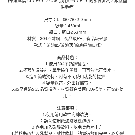
(環境溫度20°C±5°C，保溫瓶加入95°C±1°C的水後測試，數據僅
供參考)
66x76x213mm
尺寸：L -
容量：450ml
瓶口：
瓶口Ø53mm
材質：304不鏽鋼、食品級PP、食品級矽膠
款式：蘭迪藍/蘭迪灰/蘭迪綠/蘭迪粉
商品特色：
1.使用304不銹鋼製成。
2.杯蓋防漏設計，單手操作開關，可直飲也可倒水。
3.造型簡約獨特，附有不同使用功能的提把。
4.容量適當，外出好攜帶。
5.商品通過SGS品質檢測，材質符合美國FDA標準，可安心使
用。
注意事項：
1.使用前用軟性海綿清洗。
2.請勿使用微波爐及洗碗機。
3.避免加入碳酸飲料，以免美內壓上升
4.若於瓶內加入乳製品、酸性飲料，請盡速飲用完畢，以免變