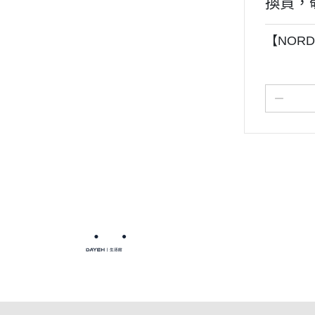
換貨，
【NORD
關於
全部商品
付款方
聯絡我們
訂單查詢
寄送方
部落格
訂單相關說明
售後服