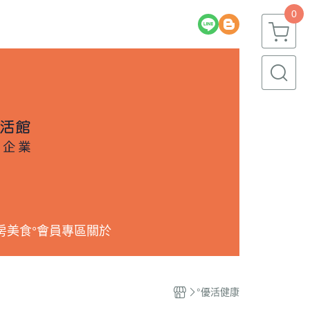
0
房美食
°會員專區
關於
°優活健康