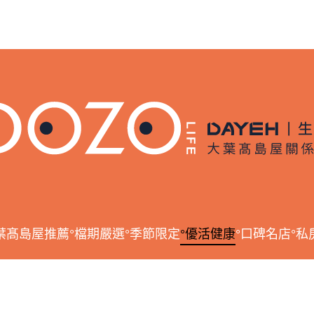
葉髙島屋推薦
°檔期嚴選
°季節限定
°優活健康
°口碑名店
°私