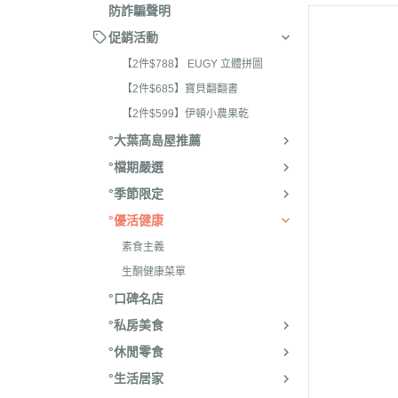
防詐騙聲明
促銷活動
【2件$788】 EUGY 立體拼圖
【2件$685】寶貝翻翻書
【2件$599】伊頓小農果乾
°大葉髙島屋推薦
°檔期嚴選
°季節限定
°優活健康
素食主義
生酮健康菜單
°口碑名店
°私房美食
°休閒零食
°生活居家