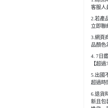
客服人
2.若
立即聯
3.網
品顏色
4. 
【超過
5.出
超過時
6.退
新且包