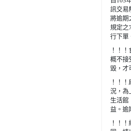
自10
訊交易
將逾期
規定之
行下單
！！！
概不接
毀，才
！！！
況，為
生活館
益。逾
！！！