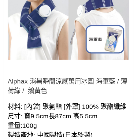
Alphax 消暑瞬間涼感萬用冰圍-海軍藍 / 薄
荷綠
/
鵝黃色
材料: [內袋] 聚氨酯 [外罩] 100% 聚酯纖維
尺寸: 寬9.5cm長87cm 高5.5cm
重量:100g
製造產地: 中國製造(日本監製)