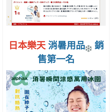
日本樂天
消暑用品
銷
❄️
售第一名