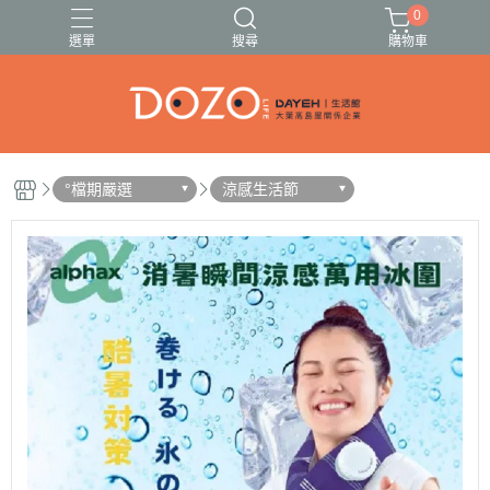
0
選單
搜尋
購物車
🍓🍍伊頓果乾13種任選🥭🍑
🚗出遊必備清單✈️
°檔期嚴選
涼感生活節