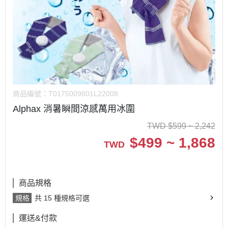
商品編號：
T0175009801L22008
Alphax 消暑瞬間涼感萬用冰圍
TWD
$
599 ~ 2,242
$
499 ~ 1,868
TWD
商品規格
規格
共 15 種規格可選
運送&付款